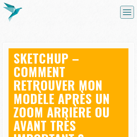
SKETCHUP –
COMMENT
RETROUVER MON
MODÈLE APRÈS UN
ZOOM ARRIÈRE OU
AVANT TRÈS