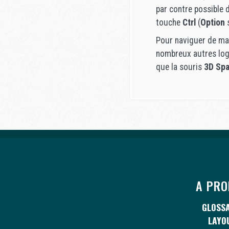
par contre possible d
touche
Ctrl
(
Option
s
Pour naviguer de man
nombreux autres logi
que la souris
3D Spa
A PRO
GLOSSA
LAYO