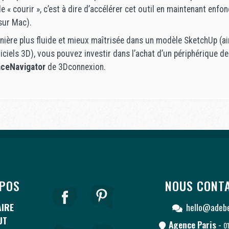
e « courir », c’est à dire d’accélérer cet outil en maintenant enfon
ur Mac).
ière plus fluide et mieux maîtrisée dans un modèle SketchUp (ai
ciels 3D), vous pouvez investir dans l’achat d’un périphérique de
ceNavigator
de 3Dconnexion.
POS
NOUS CONT
IRE
hello@adeb
UT
Agence Paris
-
0