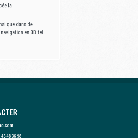
cée la
nsi que dans de
 navigation en 3D tel
ACTER
eo.com
1 45 48 36 98