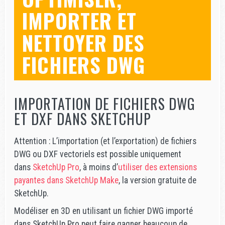
IMPORTER ET
NETTOYER DES
FICHIERS DWG
IMPORTATION DE FICHIERS DWG
ET DXF DANS SKETCHUP
Attention : L’importation (et l’exportation) de fichiers
DWG ou DXF vectoriels est possible uniquement
dans
SketchUp Pro
, à moins d’
utiliser des extensions
payantes dans SketchUp Make
, la version gratuite de
SketchUp.
Modéliser en 3D en utilisant un fichier DWG importé
dans SketchUp Pro peut faire gagner beaucoup de