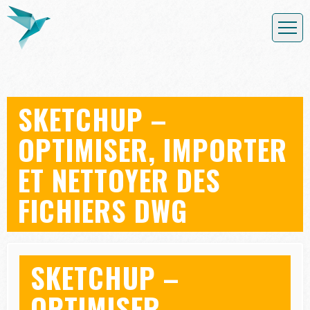
SKETCHUP –
OPTIMISER, IMPORTER
ET NETTOYER DES
FICHIERS DWG
SKETCHUP –
OPTIMISER,